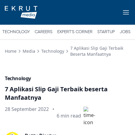
TECHNOLOGY
CAREERS
EXPERT'S CORNER
STARTUP
JOBS
7 Aplikasi Slip Gaji Terbaik
Home
Media
Technology
Beserta Manfaatnya
Technology
7 Aplikasi Slip Gaji Terbaik beserta
Manfaatnya
Published on
28 September 2022
•
Min read
6
min read