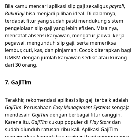
Bila kamu mencari aplikasi slip gaji sekaligus
payroll
,
BukuGaji
bisa menjadi pilihan ideal. Di dalamnya,
terdapat fitur yang sudah pasti mendukung sistem
pengelolaan slip gaji yang lebih efisien. Misalnya,
mencatat absensi karyawan, mengatur jadwal kerja
pegawai, mengunduh slip gaji, serta memeriksa
lembur, cuti, kas, dan pinjaman. Cocok diterapkan bagi
UMKM dengan jumlah karyawan sedikit atau kurang
dari 30 orang.
7. GajiTim
Terakhir, rekomendasi aplikasi slip gaji terbaik adalah
GajiTim
. Perusahaan
Easy Management Systems
sengaja
mendesain
GajiTim
dengan berbagai fitur canggih.
Karena itu,
GajiTim
cukup populer di
Play Store
dan
sudah diunduh ratusan ribu kali. Aplikasi GajiTim
menawarkan kemudahan navigasi bagi penggunanya