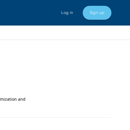
Log in
Sign up
imization and