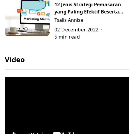
12 Jenis Strategi Pemasaran
yang Paling Efektif Beserta
Contohnya
Tsalis Annisa
02 December 2022
5
min read
Video