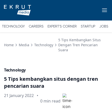
TECHNOLOGY
CAREERS
EXPERT'S CORNER
STARTUP
JOBS
5 Tips Kembangkan Situs
Home
Media
Technology
Dengan Tren Pencarian
Suara
Technology
5 Tips kembangkan situs dengan tren
pencarian suara
Published on
21 January 2022
•
Min read
0
min read