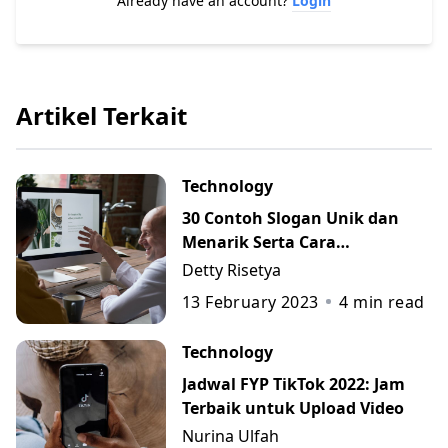
Already have an account?
Login
Artikel Terkait
Technology
30 Contoh Slogan Unik dan
Menarik Serta Cara
Membuatnya
Detty Risetya
13 February 2023
4
min read
Technology
Jadwal FYP TikTok 2022: Jam
Terbaik untuk Upload Video
Nurina Ulfah