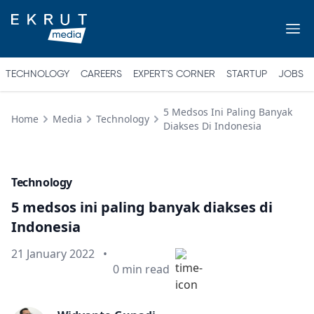
TECHNOLOGY
CAREERS
EXPERT'S CORNER
STARTUP
JOBS
5 Medsos Ini Paling Banyak
Home
Media
Technology
Diakses Di Indonesia
Technology
5 medsos ini paling banyak diakses di
Indonesia
Published on
21 January 2022
•
Min read
0
min read