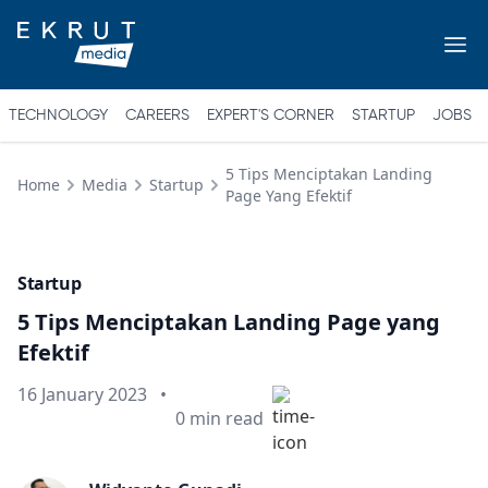
TECHNOLOGY
CAREERS
EXPERT'S CORNER
STARTUP
JOBS
5 Tips Menciptakan Landing
Home
Media
Startup
Page Yang Efektif
Startup
5 Tips Menciptakan Landing Page yang
Efektif
Published on
16 January 2023
•
Min read
0
min read