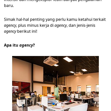
baru.
Simak hal-hal penting yang perlu kamu ketahui terkait
agency
, plus minus kerja di
agency
, dan jenis-jenis
agency
berikut ini!
Apa itu
agency
?