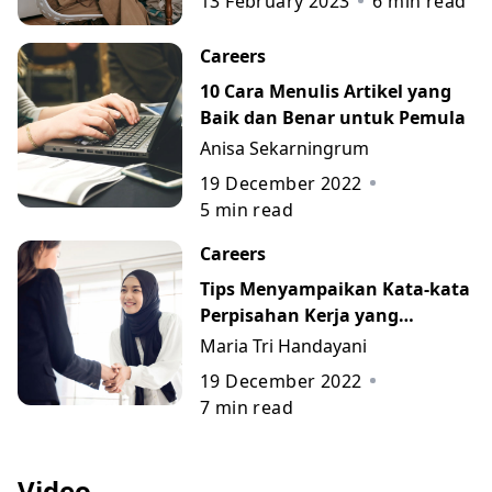
13 February 2023
6
min read
Careers
10 Cara Menulis Artikel yang
Baik dan Benar untuk Pemula
Anisa Sekarningrum
19 December 2022
5
min read
Careers
Tips Menyampaikan Kata-kata
Perpisahan Kerja yang
Berkesan beserta Contohnya
Maria Tri Handayani
19 December 2022
7
min read
Video