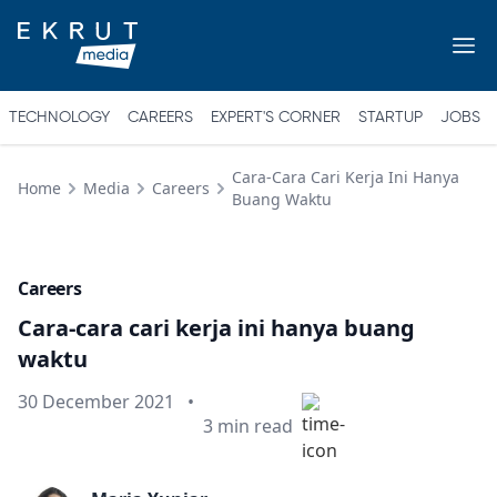
TECHNOLOGY
CAREERS
EXPERT'S CORNER
STARTUP
JOBS
Cara-Cara Cari Kerja Ini Hanya
Home
Media
Careers
Buang Waktu
Careers
Cara-cara cari kerja ini hanya buang
waktu
Published on
30 December 2021
•
Min read
3
min read