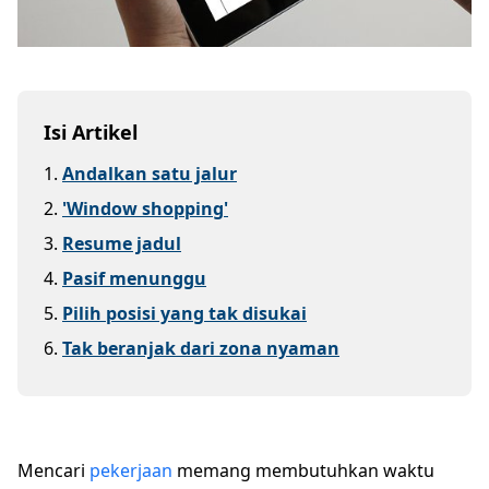
Isi Artikel
1
.
Andalkan satu jalur
2
.
'Window shopping'
3
.
Resume jadul
4
.
Pasif menunggu
5
.
Pilih posisi yang tak disukai
6
.
Tak beranjak dari zona nyaman
Mencari
pekerjaan
memang membutuhkan waktu