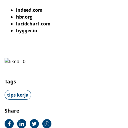
indeed.com
hbr.org
lucidchart.com
hygger.io
0
Tags
tips kerja
Share