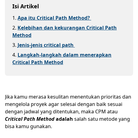
Isi Artikel
1
.
Apa itu Critical Path Method?
2
.
Kelebihan dan kekurangan Critical Path
Method
3
.
Jenis-jenis critical path
4
.
Langkah-langkah dalam menerapkan
Critical Path Method
Jika kamu merasa kesulitan menentukan prioritas dan
mengelola proyek agar selesai dengan baik sesuai
dengan jadwal yang ditentukan, maka CPM atau
Critical Path Method
adalah
salah satu metode yang
bisa kamu gunakan.