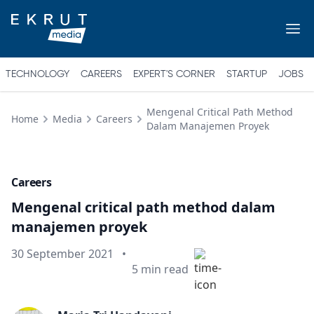
TECHNOLOGY
CAREERS
EXPERT'S CORNER
STARTUP
JOBS
Mengenal Critical Path Method
Home
Media
Careers
Dalam Manajemen Proyek
Careers
Mengenal critical path method dalam
manajemen proyek
Published on
30 September 2021
•
Min read
5
min read