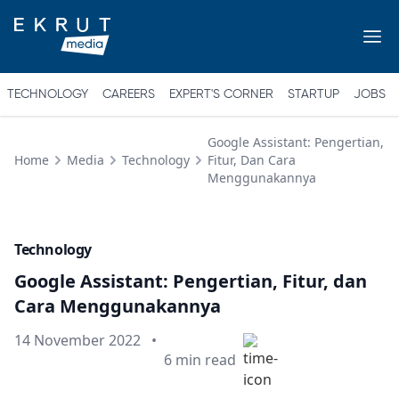
TECHNOLOGY
CAREERS
EXPERT'S CORNER
STARTUP
JOBS
Google Assistant: Pengertian,
Home
Media
Technology
Fitur, Dan Cara
Menggunakannya
Technology
Google Assistant: Pengertian, Fitur, dan
Cara Menggunakannya
Published on
14 November 2022
•
Min read
6
min read