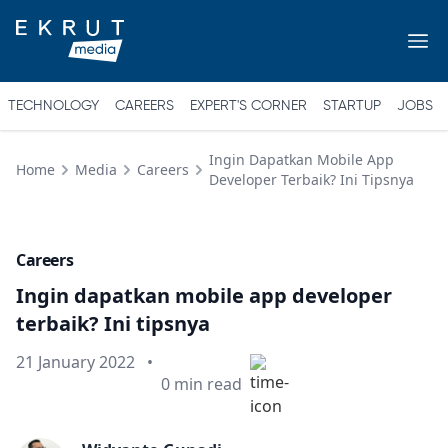
TECHNOLOGY
CAREERS
EXPERT'S CORNER
STARTUP
JOBS
Ingin Dapatkan Mobile App
Home
Media
Careers
Developer Terbaik? Ini Tipsnya
Careers
Ingin dapatkan mobile app developer
terbaik? Ini tipsnya
Published on
21 January 2022
•
Min read
0
min read