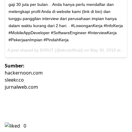
gaji 30 juta per bulan. . Anda hanya perlu mendaftar dan
melengkapi profil Anda di website kami (link di bio) dan
tunggu panggilan interview dari perusahaan impian hanya
dalam waktu kurang dari 2 hari. . #LowonganKerja #InfoKerja
#MobileAppDeveloper #SoftwareEngineer #InterviewKerja
#PekerjaanImpian #PindahKerja
A post shared by
EKRUT
(@ekrutofficial) on
May 30, 2018 at 1:03am PDT
Sumber:
hackernoon.com
sleekr.co
jurnalweb.com
0