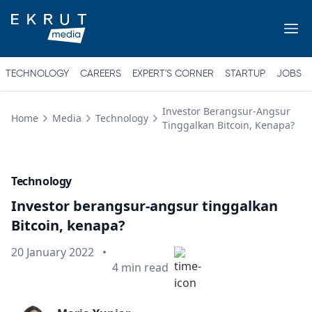
TECHNOLOGY
CAREERS
EXPERT'S CORNER
STARTUP
JOBS
Investor Berangsur-Angsur
Home
Media
Technology
Tinggalkan Bitcoin, Kenapa?
Technology
Investor berangsur-angsur tinggalkan
Bitcoin, kenapa?
Published on
20 January 2022
•
Min read
4
min read