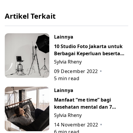
Artikel Terkait
Lainnya
10 Studio Foto Jakarta untuk
Berbagai Keperluan beserta
Daftar Harganya
Sylvia Rheny
09 December 2022
5
min read
Lainnya
Manfaat “me time” bagi
kesehatan mental dan 7
kegiatan yang bisa untuk
Sylvia Rheny
dilakukan
14 November 2022
6
min read