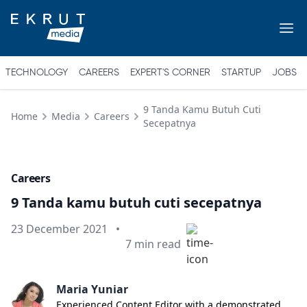
TECHNOLOGY
CAREERS
EXPERT'S CORNER
STARTUP
JOBS
9 Tanda Kamu Butuh Cuti
Home
Media
Careers
Secepatnya
Careers
9 Tanda kamu butuh cuti secepatnya
Published on
23 December 2021
•
Min read
7
min read
Maria Yuniar
Experienced Content Editor with a demonstrated