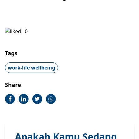
0
Tags
work-life wellbeing
Share
Apakah Kamu Sedang