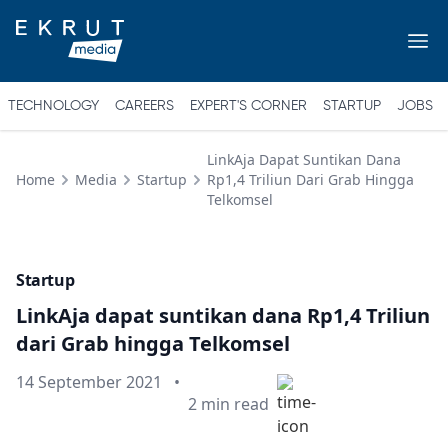
TECHNOLOGY
CAREERS
EXPERT'S CORNER
STARTUP
JOBS
LinkAja Dapat Suntikan Dana
Home
Media
Startup
Rp1,4 Triliun Dari Grab Hingga
Telkomsel
Startup
LinkAja dapat suntikan dana Rp1,4 Triliun
dari Grab hingga Telkomsel
Published on
14 September 2021
•
Min read
2
min read