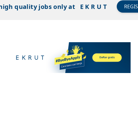
high quality jobs only at
E K R U T
REGI