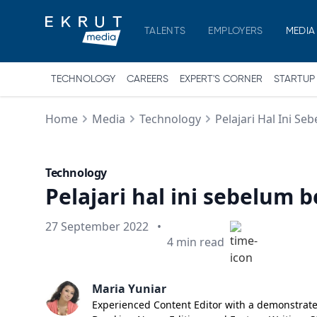
TALENTS
EMPLOYERS
MEDIA
TECHNOLOGY
CAREERS
EXPERT'S CORNER
STARTUP
Home
Media
Technology
Pelajari Hal Ini Se
Technology
Pelajari hal ini sebelum b
Published on
27 September 2022
•
Min read
4
min read
Maria Yuniar
Experienced Content Editor with a demonstrated