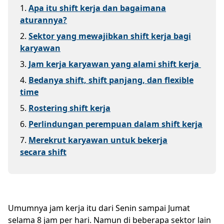
1
.
Apa itu shift kerja dan bagaimana
aturannya?
2
.
Sektor yang mewajibkan shift kerja bagi
karyawan
3
.
Jam kerja karyawan yang alami shift kerja
4
.
Bedanya shift, shift panjang, dan flexible
time
5
.
Rostering shift kerja
6
.
Perlindungan perempuan dalam shift kerja
7
.
Merekrut karyawan untuk bekerja
secara shift
Umumnya jam kerja itu dari Senin sampai Jumat
selama 8 jam per hari. Namun di beberapa sektor lain