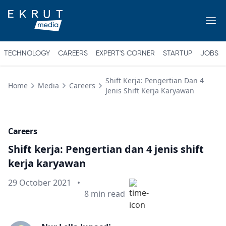
TECHNOLOGY
CAREERS
EXPERT'S CORNER
STARTUP
JOBS
Shift Kerja: Pengertian Dan 4
Home
Media
Careers
Jenis Shift Kerja Karyawan
Careers
Shift kerja: Pengertian dan 4 jenis shift
kerja karyawan
Published on
29 October 2021
•
Min read
8
min read