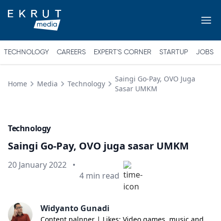
TECHNOLOGY
CAREERS
EXPERT'S CORNER
STARTUP
JOBS
Saingi Go-Pay, OVO Juga
Home
Media
Technology
Sasar UMKM
Technology
Saingi Go-Pay, OVO juga sasar UMKM
Published on
20 January 2022
•
Min read
4
min read
Widyanto Gunadi
Content palnner | Likes: Video games, music and