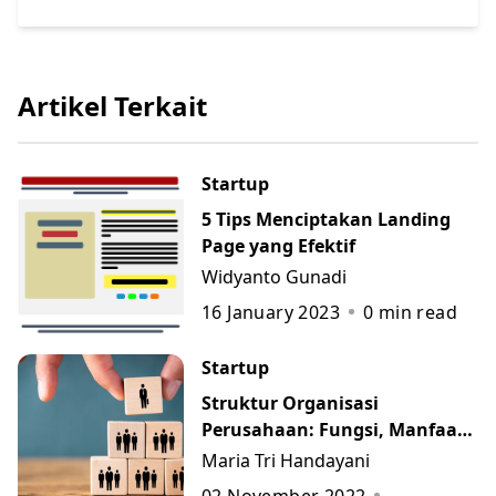
Artikel Terkait
Startup
5 Tips Menciptakan Landing
Page yang Efektif
Widyanto Gunadi
16 January 2023
0
min read
Startup
Struktur Organisasi
Perusahaan: Fungsi, Manfaat,
Contoh, dan 7 Jenisnya
Maria Tri Handayani