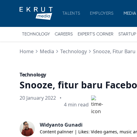
TALENTS
EMPLOYERS
MEDIA
TECHNOLOGY
CAREERS
EXPERT'S CORNER
STARTUP
Home
Media
Technology
Snooze, Fitur Baru
Technology
Snooze, fitur baru Faceb
Published on
20 January 2022
•
Min read
4
min read
Widyanto Gunadi
Content palnner | Likes: Video games, music a