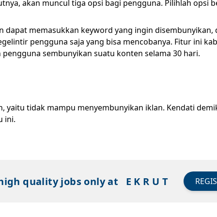
utnya, akan muncul tiga opsi bagi pengguna. Pilihlah opsi 
an dapat memasukkan keyword yang ingin disembunyikan, d
 segelintir pengguna saja yang bisa mencobanya. Fitur ini
 pengguna sembunyikan suatu konten selama 30 hari.
han, yaitu tidak mampu menyembunyikan iklan. Kendati dem
u ini.
high quality jobs only at
E K R U T
REGI