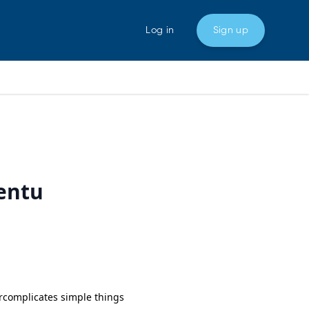
Log in
Sign up
tentu
rcomplicates simple things