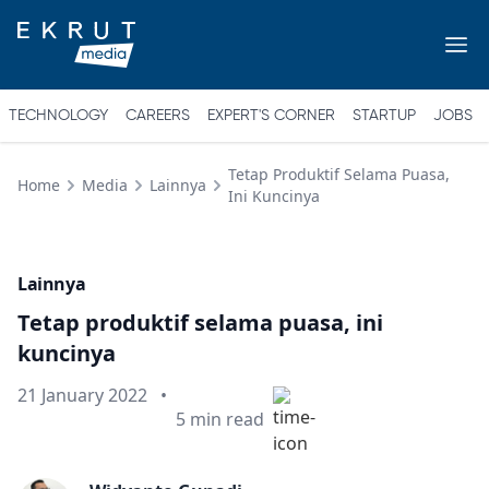
TECHNOLOGY
CAREERS
EXPERT'S CORNER
STARTUP
JOBS
Tetap Produktif Selama Puasa,
Home
Media
Lainnya
Ini Kuncinya
Lainnya
Tetap produktif selama puasa, ini
kuncinya
Published on
21 January 2022
•
Min read
5
min read