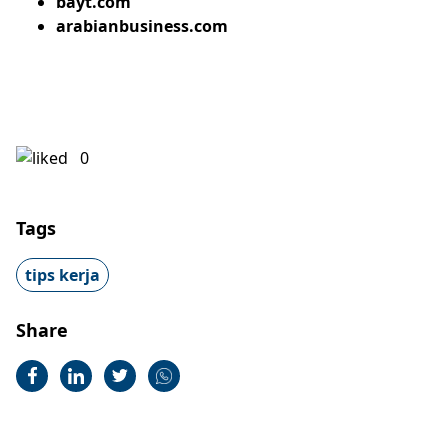
bayt.com
arabianbusiness.com
0
Tags
tips kerja
Share