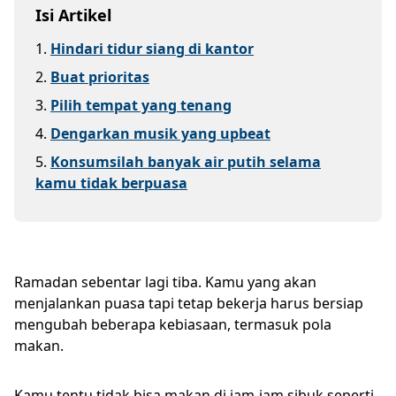
Isi Artikel
1
.
Hindari tidur siang di kantor
2
.
Buat prioritas
3
.
Pilih tempat yang tenang
4
.
Dengarkan musik yang upbeat
5
.
Konsumsilah banyak air putih selama
kamu tidak berpuasa
Ramadan sebentar lagi tiba. Kamu yang akan
menjalankan puasa tapi tetap bekerja harus bersiap
mengubah beberapa kebiasaan, termasuk pola
makan.
Kamu tentu tidak bisa makan di jam-jam sibuk seperti