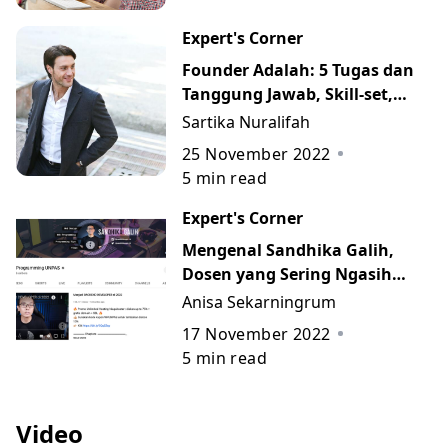
Expert's Corner
Founder Adalah: 5 Tugas dan
Tanggung Jawab, Skill-set,
serta Perbedaannya dengan
Sartika Nuralifah
CEO dan Owner
25 November 2022
5
min read
Expert's Corner
Mengenal Sandhika Galih,
Dosen yang Sering Ngasih
Ilmu tentang Web
Anisa Sekarningrum
Programming
17 November 2022
5
min read
Video