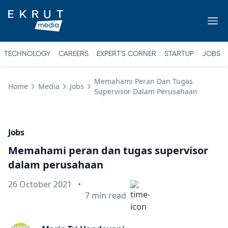
TECHNOLOGY
CAREERS
EXPERT'S CORNER
STARTUP
JOBS
Memahami Peran Dan Tugas
Home
Media
Jobs
Supervisor Dalam Perusahaan
Jobs
Memahami peran dan tugas supervisor
dalam perusahaan
Published on
26 October 2021
•
Min read
7
min read