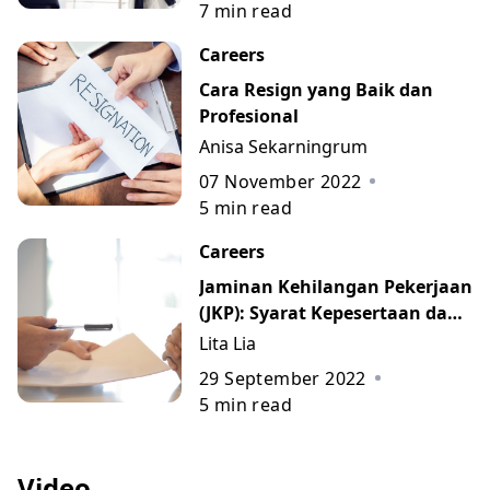
7
min read
Careers
Cara Resign yang Baik dan
Profesional
Anisa Sekarningrum
07 November 2022
5
min read
Careers
Jaminan Kehilangan Pekerjaan
(JKP): Syarat Kepesertaan dan
Panduan Pencairannya 2022
Lita Lia
29 September 2022
5
min read
Video