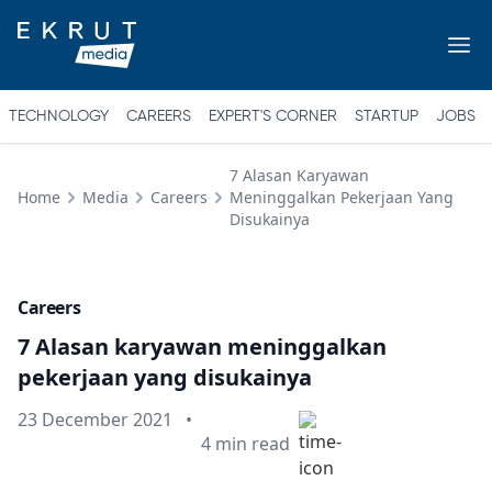
TECHNOLOGY
CAREERS
EXPERT'S CORNER
STARTUP
JOBS
7 Alasan Karyawan
Home
Media
Careers
Meninggalkan Pekerjaan Yang
Disukainya
Careers
7 Alasan karyawan meninggalkan
pekerjaan yang disukainya
Published on
23 December 2021
•
Min read
4
min read