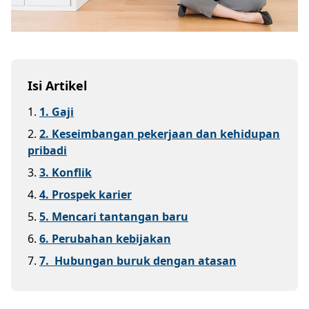
Isi Artikel
1
.
1. Gaji
2
.
2. Keseimbangan pekerjaan dan kehidupan
pribadi
3
.
3. Konflik
4
.
4. Prospek karier
5
.
5. Mencari tantangan baru
6
.
6. Perubahan kebijakan
7
.
7. Hubungan buruk dengan atasan