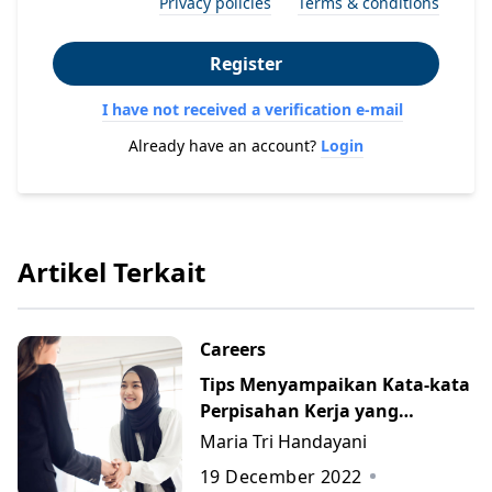
Privacy policies
Terms & conditions
Register
I have not received a verification e-mail
Already have an account?
Login
Artikel Terkait
Careers
Tips Menyampaikan Kata-kata
Perpisahan Kerja yang
Berkesan beserta Contohnya
Maria Tri Handayani
19 December 2022