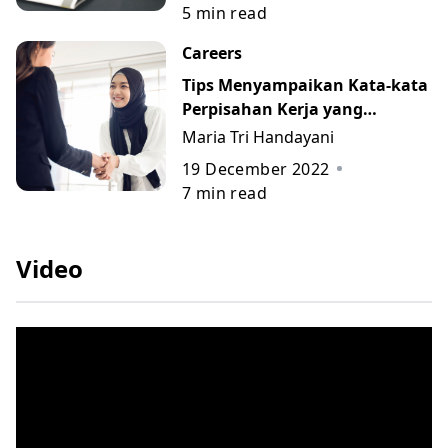
5
min read
Careers
Tips Menyampaikan Kata-kata
Perpisahan Kerja yang
Berkesan beserta Contohnya
Maria Tri Handayani
19 December 2022
7
min read
Video