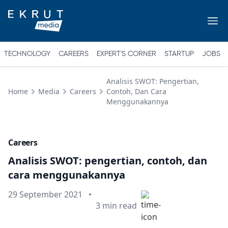
TECHNOLOGY
CAREERS
EXPERT'S CORNER
STARTUP
JOBS
Analisis SWOT: Pengertian,
Home
Media
Careers
Contoh, Dan Cara
Menggunakannya
Careers
Analisis SWOT: pengertian, contoh, dan
cara menggunakannya
Published on
29 September 2021
•
Min read
3
min read