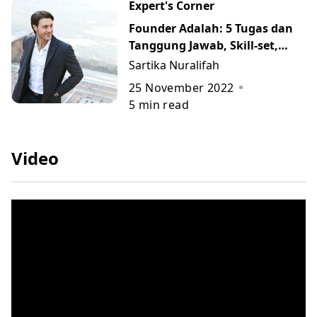
Expert's Corner
Founder Adalah: 5 Tugas dan
Tanggung Jawab, Skill-set,
serta Perbedaannya dengan
Sartika Nuralifah
CEO dan Owner
25 November 2022
5
min read
Video