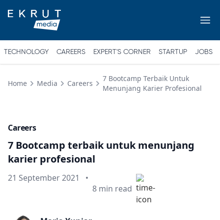
TECHNOLOGY
CAREERS
EXPERT'S CORNER
STARTUP
JOBS
7 Bootcamp Terbaik Untuk
Home
Media
Careers
Menunjang Karier Profesional
Careers
7 Bootcamp terbaik untuk menunjang
karier profesional
Published on
21 September 2021
•
Min read
8
min read