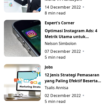
14 December 2022
8
min read
Expert's Corner
Optimasi Instagram Ads: 4
Metrik Utama untuk
Mengukur Performa Campaign
Nelson Simbolon
07 December 2022
5
min read
Jobs
12 Jenis Strategi Pemasaran
yang Paling Efektif Beserta
Contohnya
Tsalis Annisa
02 December 2022
5
min read