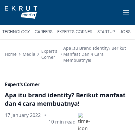
TECHNOLOGY
CAREERS
EXPERT'S CORNER
STARTUP
JOBS
Apa Itu Brand Identity? Berikut
Expert's
Home
Media
Manfaat Dan 4 Cara
Corner
Membuatnya!
Expert's Corner
Apa itu brand identity? Berikut manfaat
dan 4 cara membuatnya!
Published on
17 January 2022
•
Min read
10
min read