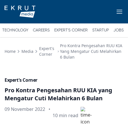
TECHNOLOGY
CAREERS
EXPERT'S CORNER
STARTUP
JOBS
Pro Kontra Pengesahan RUU KIA
Expert's
Home
Media
Yang Mengatur Cuti Melahirkan
Corner
6 Bulan
Expert's Corner
Pro Kontra Pengesahan RUU KIA yang
Mengatur Cuti Melahirkan 6 Bulan
Published on
09 November 2022
•
Min read
10
min read