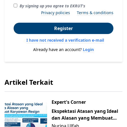
By signing up you agree to EKRUT's
Privacy policies
Terms & conditions
Register
I have not received a verification e-mail
Already have an account?
Login
Artikel Terkait
Expert's Corner
Ekspektasi Atasan yang Ideal
dan Alasan yang Membuat
Karyawan Resign
Nurina Ulfah