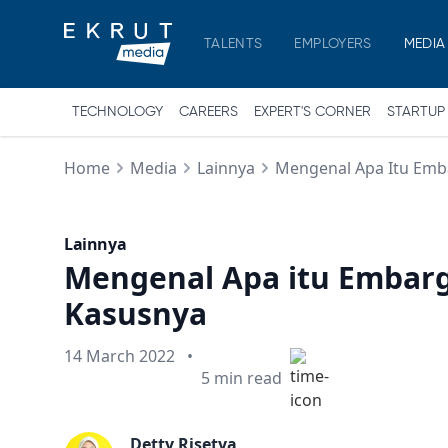
TALENTS
EMPLOYERS
MEDIA
TECHNOLOGY
CAREERS
EXPERT'S CORNER
STARTUP
Home
Media
Lainnya
Mengenal Apa Itu Emba
Lainnya
Mengenal Apa itu Embargo
Kasusnya
Published on
14 March 2022
•
Min read
5
min read
Detty Risetya