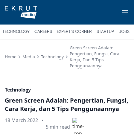
TECHNOLOGY
CAREERS
EXPERT'S CORNER
STARTUP
JOBS
Green Screen Adalah:
Pengertian, Fungsi, Cara
Home
Media
Technology
Kerja, Dan 5 Tips
Penggunaannya
Technology
Green Screen Adalah: Pengertian, Fungsi,
Cara Kerja, dan 5 Tips Penggunaannya
Published on
18 March 2022
•
Min read
5
min read