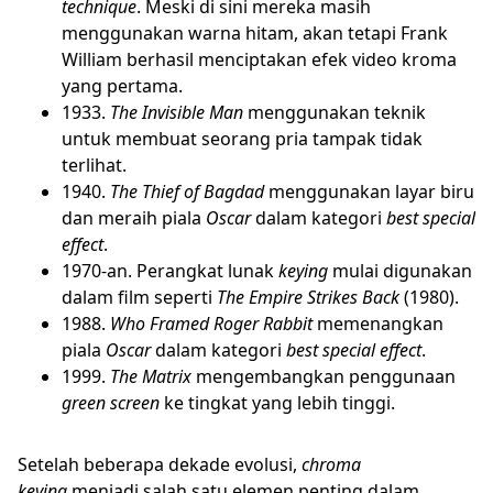
technique
. Meski di sini mereka masih
menggunakan warna hitam, akan tetapi Frank
William berhasil menciptakan efek video kroma
yang pertama.
1933.
The Invisible Man
menggunakan teknik
untuk membuat seorang pria tampak tidak
terlihat.
1940.
The Thief of Bagdad
menggunakan layar biru
dan meraih piala
Oscar
dalam kategori
best special
effect
.
1970-an. Perangkat lunak
keying
mulai digunakan
dalam film seperti
The Empire Strikes Back
(1980).
1988.
Who Framed Roger Rabbit
memenangkan
piala
Oscar
dalam kategori
best special effect
.
1999.
The Matrix
mengembangkan penggunaan
green screen
ke tingkat yang lebih tinggi.
Setelah beberapa dekade evolusi,
chroma
keying
menjadi salah satu elemen penting dalam