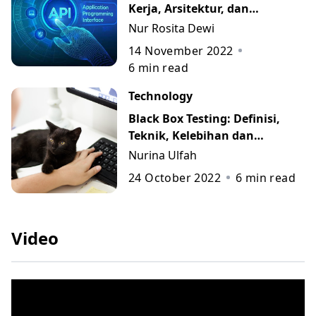
Kerja, Arsitektur, dan
Contohnya
Nur Rosita Dewi
14 November 2022
6
min read
Technology
Black Box Testing: Definisi,
Teknik, Kelebihan dan
Kekurangan beserta
Nurina Ulfah
Contohnya
24 October 2022
6
min read
Video