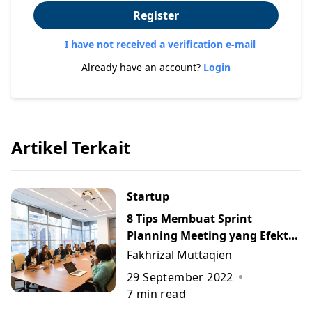
Register
I have not received a verification e-mail
Already have an account?
Login
Artikel Terkait
Startup
8 Tips Membuat Sprint
Planning Meeting yang Efektif
dan Efisien
Fakhrizal Muttaqien
29 September 2022
7
min read