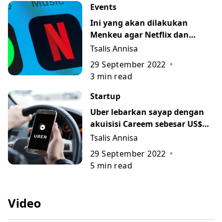
Events
Ini yang akan dilakukan
Menkeu agar Netflix dan
Spotify bayar pajak
Tsalis Annisa
29 September 2022
3
min read
Startup
Uber lebarkan sayap dengan
akuisisi Careem sebesar US$
3,1 miliar
Tsalis Annisa
29 September 2022
5
min read
Video