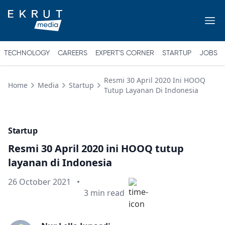
TECHNOLOGY
CAREERS
EXPERT'S CORNER
STARTUP
JOBS
Resmi 30 April 2020 Ini HOOQ
Home
Media
Startup
Tutup Layanan Di Indonesia
Startup
Resmi 30 April 2020 ini HOOQ tutup
layanan di Indonesia
Published on
26 October 2021
•
Min read
3
min read