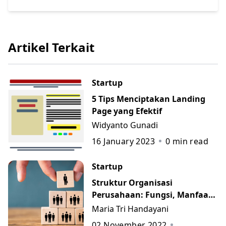
Artikel Terkait
Startup
5 Tips Menciptakan Landing
Page yang Efektif
Widyanto Gunadi
16 January 2023
0
min read
Startup
Struktur Organisasi
Perusahaan: Fungsi, Manfaat,
Contoh, dan 7 Jenisnya
Maria Tri Handayani
02 November 2022