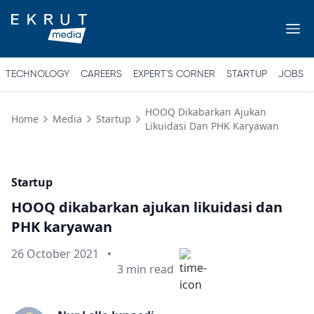
TECHNOLOGY
CAREERS
EXPERT'S CORNER
STARTUP
JOBS
HOOQ Dikabarkan Ajukan
Home
Media
Startup
Likuidasi Dan PHK Karyawan
Startup
HOOQ dikabarkan ajukan likuidasi dan
PHK karyawan
Published on
26 October 2021
•
Min read
3
min read