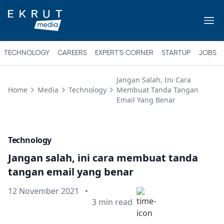
TECHNOLOGY
CAREERS
EXPERT'S CORNER
STARTUP
JOBS
Jangan Salah, Ini Cara
Home
Media
Technology
Membuat Tanda Tangan
Email Yang Benar
Technology
Jangan salah, ini cara membuat tanda
tangan email yang benar
Published on
12 November 2021
•
Min read
3
min read