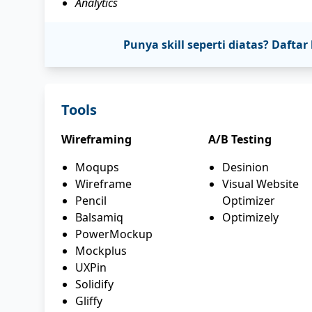
Analytics
Punya skill seperti diatas? Daf
Tools
Wireframing
A/B Testing
Moqups
Desinion
Wireframe
Visual Website
Pencil
Optimizer
Balsamiq
Optimizely
PowerMockup
Mockplus
UXPin
Solidify
Gliffy