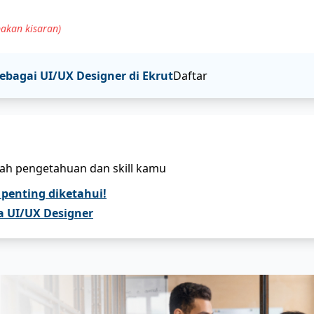
akan kisaran)
sebagai
UI/UX Designer
di Ekrut
Daftar
bah pengetahuan dan skill kamu
 penting diketahui!
a UI/UX Designer