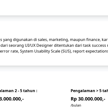
s yang digunakan di sales, marketing, maupun finance, ka
ari seorang UI/UX Designer ditentukan dari task success r
 error rate, System Usability Scale (SUS), report expectation
alaman
2 - 5
tahun :
Pengalaman
> 5
tah
3.000.000,-
Rp 30.000.000,-
/bulan