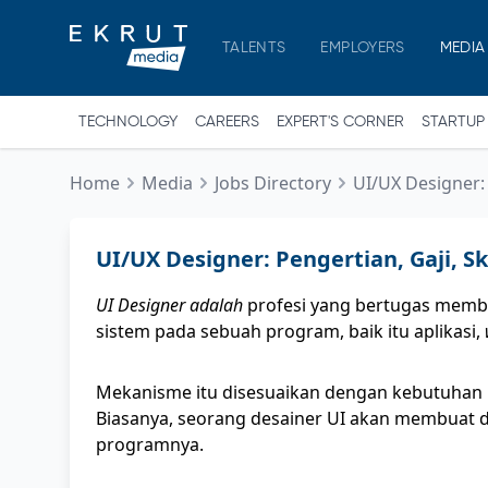
TALENTS
EMPLOYERS
MEDIA
TECHNOLOGY
CAREERS
EXPERT'S CORNER
STARTUP
Home
Media
Jobs Directory
UI/UX Designer: P
UI/UX Designer: Pengertian, Gaji, Ski
UI Designer adalah
profesi yang bertugas memb
sistem pada sebuah program, baik itu aplikasi,
Mekanisme itu disesuaikan dengan kebutuhan
Biasanya, seorang desainer UI akan membuat
programnya.