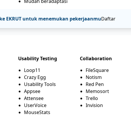
Mudah beradaptasi
tar ke EKRUT untuk menemukan pekerjaanmu
Daftar
Usability Testing
Collaboration
Loop11
FileSquare
Crazy Egg
Notism
Usability Tools
Red Pen
Appsee
Memosort
Attensee
Trello
UserVoice
Invision
MouseStats