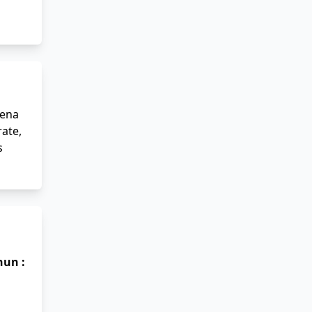
rena
ate,
s
un :