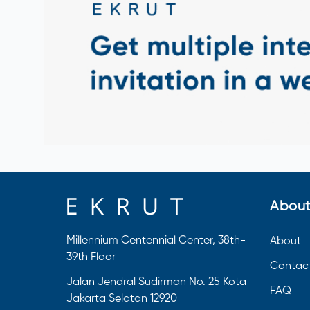
About
Millennium Centennial Center, 38th-
About
39th Floor
Contac
Jalan Jendral Sudirman No. 25 Kota
FAQ
Jakarta Selatan 12920