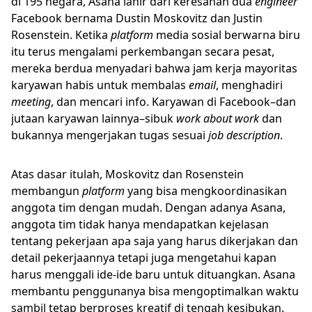
di 195 negara, Asana lahir dari keresahan dua
engineer
Facebook bernama Dustin Moskovitz dan Justin
Rosenstein. Ketika
platform
media sosial berwarna biru
itu terus mengalami perkembangan secara pesat,
mereka berdua menyadari bahwa jam kerja mayoritas
karyawan habis untuk membalas
email
, menghadiri
meeting
, dan mencari info. Karyawan di Facebook–dan
jutaan karyawan lainnya–sibuk
work about work
dan
bukannya mengerjakan tugas sesuai
job description
.
Atas dasar itulah, Moskovitz dan Rosenstein
membangun
platform
yang bisa mengkoordinasikan
anggota tim dengan mudah. Dengan adanya Asana,
anggota tim tidak hanya mendapatkan kejelasan
tentang pekerjaan apa saja yang harus dikerjakan dan
detail pekerjaannya tetapi juga mengetahui kapan
harus menggali ide-ide baru untuk dituangkan. Asana
membantu penggunanya bisa mengoptimalkan waktu
sambil tetap berproses kreatif di tengah kesibukan.