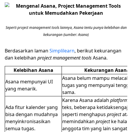
Seperti project management tools lainnya, Asana tentu punya kelebihan dan
kekurangan (sumber: Asana)
Berdasarkan laman
Simplilearn
, berikut kekurangan
dan kelebihan
project management tools
Asana.
Kelebihan Asana
Kekurangan Asana
Asana belum mampu melacak t
Asana mempunyai UI
tugas yang mempunyai tengga
yang menarik.
sama.
Karena Asana adalah
platform
b
Ada fitur kalender yang
teks, beberapa ketidaksengaja
bisa dengan mudahnya
seperti menghapus
project
ata
menyinkronisasikan
memindahkan
project
ke halam
semua tugas.
anggota tim yang lain sangat 