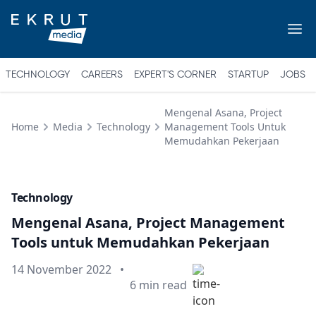
TECHNOLOGY
CAREERS
EXPERT'S CORNER
STARTUP
JOBS
Mengenal Asana, Project
Home
Media
Technology
Management Tools Untuk
Memudahkan Pekerjaan
Technology
Mengenal Asana, Project Management
Tools untuk Memudahkan Pekerjaan
Published on
14 November 2022
•
Min read
6
min read