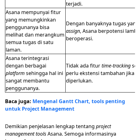
terjadi.
Asana mempunyai fitur
yang memungkinkan
Dengan banyaknya tugas yang 
penggunanya bisa
assign
, Asana berpotensi lamba
melihat dan merangkum
beroperasi.
semua tugas di satu
laman.
Asana terintegrasi
dengan berbagai
Tidak ada fitur
time-tracking
seh
platform
sehingga hal ini
perlu ekstensi tambahan jika
sangat membantu
diperlukan.
penggunanya.
Baca juga:
Mengenal Gantt Chart, tools penting
untuk Project Management
Demikian penjelasan lengkap tentang
project
management tools
Asana. Semoga informasinya