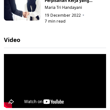
Perpisahan Kerja yang
Berkesan beserta Contohnya
Maria Tri Handayani
19 December 2022
7
min read
Video