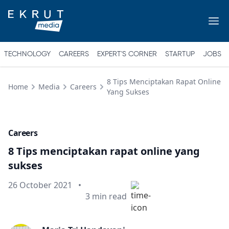
TECHNOLOGY
CAREERS
EXPERT'S CORNER
STARTUP
JOBS
8 Tips Menciptakan Rapat Online
Home
Media
Careers
Yang Sukses
Careers
8 Tips menciptakan rapat online yang
sukses
Published on
26 October 2021
•
Min read
3
min read