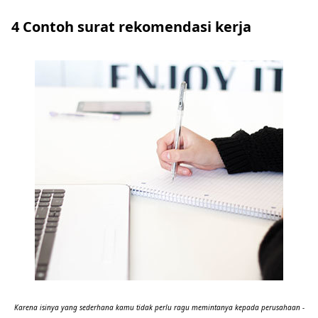
4 Contoh surat rekomendasi kerja
Karena isinya yang sederhana kamu tidak perlu ragu memintanya kepada perusahaan -