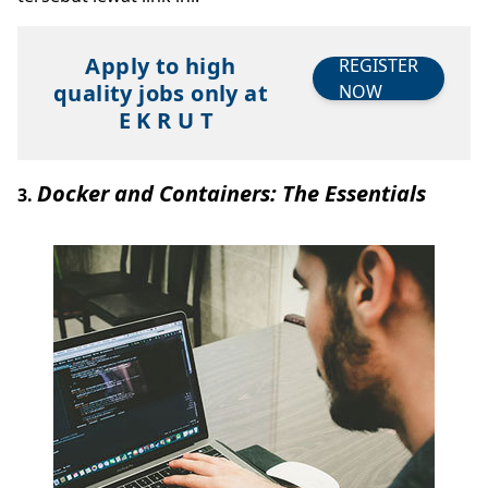
Apply to high
REGISTER
quality jobs only at
NOW
E K R U T
Docker and Containers: The Essentials
3.