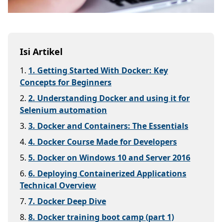
Isi Artikel
1
.
1. Getting Started With Docker: Key
Concepts for Beginners
2
.
2. Understanding Docker and using it for
Selenium automation
3
.
3. Docker and Containers: The Essentials
4
.
4. Docker Course Made for Developers
5
.
5. Docker on Windows 10 and Server 2016
6
.
6. Deploying Containerized Applications
Technical Overview
7
.
7. Docker Deep Dive
8
.
8. Docker training boot camp (part 1)