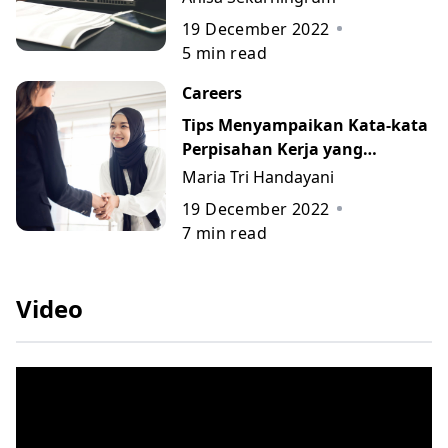
19 December 2022
5
min read
Careers
Tips Menyampaikan Kata-kata
Perpisahan Kerja yang
Berkesan beserta Contohnya
Maria Tri Handayani
19 December 2022
7
min read
Video