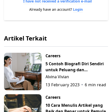
I have not received a verification e-mail
Already have an account?
Login
Artikel Terkait
Careers
5 Contoh Biografi Diri Sendiri
untuk Peluang dan
Perkembangan Karier
Alvina Vivian
13 February 2023
6
min read
Careers
10 Cara Menulis Artikel yang
Baik dan Benar untuk Pemula