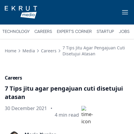
TECHNOLOGY
CAREERS
EXPERT'S CORNER
STARTUP
JOBS
7 Tips Jitu Agar Pengajuan Cuti
Home
Media
Careers
Disetujui Atasan
Careers
7 Tips jitu agar pengajuan cuti disetujui
atasan
Published on
30 December 2021
•
Min read
4
min read