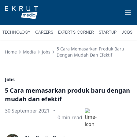
TECHNOLOGY
CAREERS
EXPERT'S CORNER
STARTUP
JOBS
5 Cara Memasarkan Produk Baru
Home
Media
Jobs
Dengan Mudah Dan Efektif
Jobs
5 Cara memasarkan produk baru dengan
mudah dan efektif
Published on
30 September 2021
•
Min read
0
min read