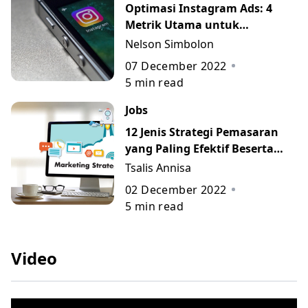
Optimasi Instagram Ads: 4
Metrik Utama untuk
Mengukur Performa Campaign
Nelson Simbolon
07 December 2022
5
min read
Jobs
12 Jenis Strategi Pemasaran
yang Paling Efektif Beserta
Contohnya
Tsalis Annisa
02 December 2022
5
min read
Video