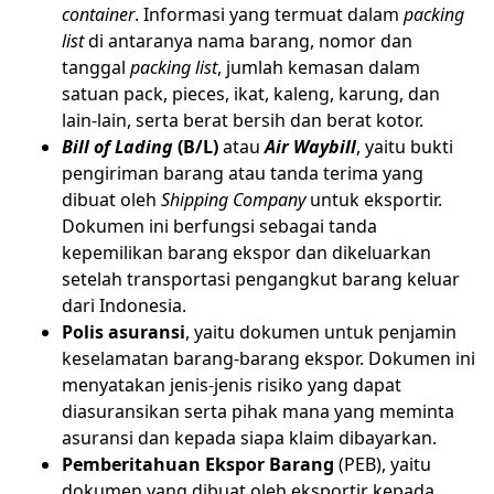
container
. Informasi yang termuat dalam
packing
list
di antaranya nama barang, nomor dan
tanggal
packing list
, jumlah kemasan dalam
satuan pack, pieces, ikat, kaleng, karung, dan
lain-lain, serta berat bersih dan berat kotor.
Bill of Lading
(B/L)
atau
Air Waybill
, yaitu bukti
pengiriman barang atau tanda terima yang
dibuat oleh
Shipping Company
untuk eksportir.
Dokumen ini berfungsi sebagai tanda
kepemilikan barang ekspor dan dikeluarkan
setelah transportasi pengangkut barang keluar
dari Indonesia.
Polis asuransi
, yaitu dokumen untuk penjamin
keselamatan barang-barang ekspor. Dokumen ini
menyatakan jenis-jenis risiko yang dapat
diasuransikan serta pihak mana yang meminta
asuransi dan kepada siapa klaim dibayarkan.
Pemberitahuan Ekspor Barang
(PEB), yaitu
dokumen yang dibuat oleh eksportir kepada