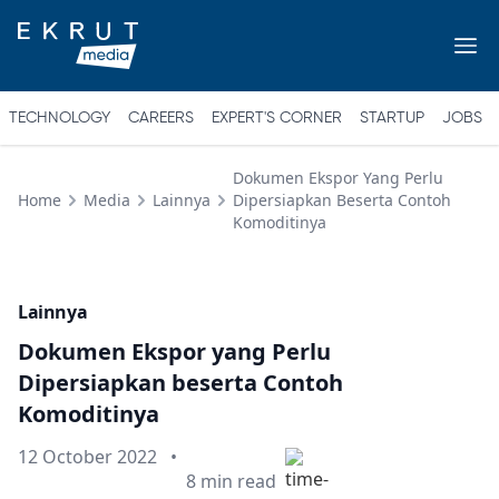
TECHNOLOGY
CAREERS
EXPERT'S CORNER
STARTUP
JOBS
Dokumen Ekspor Yang Perlu
Home
Media
Lainnya
Dipersiapkan Beserta Contoh
Komoditinya
Lainnya
Dokumen Ekspor yang Perlu
Dipersiapkan beserta Contoh
Komoditinya
Published on
12 October 2022
•
Min read
8
min read