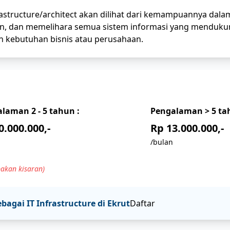
astructure/architect akan dilihat dari kemampuannya dala
, dan memelihara semua sistem informasi yang menduku
an kebutuhan bisnis atau perusahaan.
alaman
2 - 5
tahun :
Pengalaman
> 5
tah
0.000.000,-
Rp 13.000.000,-
/bulan
akan kisaran)
ebagai
IT Infrastructure
di Ekrut
Daftar