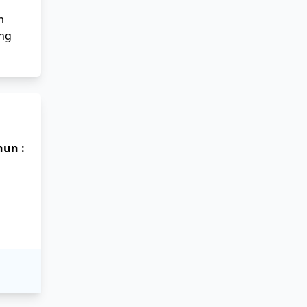
m
ng
un :