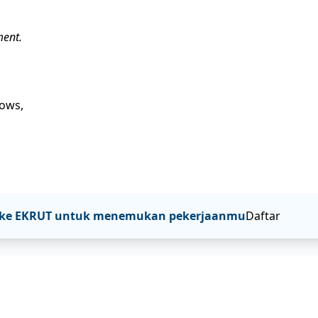
ment.
ows,
tar ke EKRUT untuk menemukan pekerjaanmu
Daftar