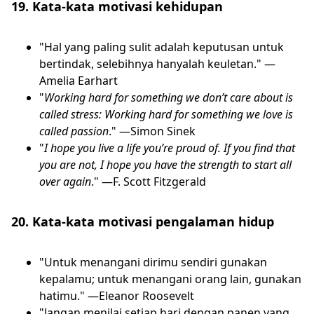
19. Kata-kata motivasi kehidupan
"Hal yang paling sulit adalah keputusan untuk
bertindak, selebihnya hanyalah keuletan." —
Amelia Earhart
"
Working hard for something we don’t care about is
called stress: Working hard for something we love is
called passion
." —Simon Sinek
"
I hope you live a life you’re proud of. If you find that
you are not, I hope you have the strength to start all
over again
." —F. Scott Fitzgerald
20. Kata-kata motivasi pengalaman hidup
"Untuk menangani dirimu sendiri gunakan
kepalamu; untuk menangani orang lain, gunakan
hatimu." —Eleanor Roosevelt
"Jangan menilai setiap hari dengan panen yang