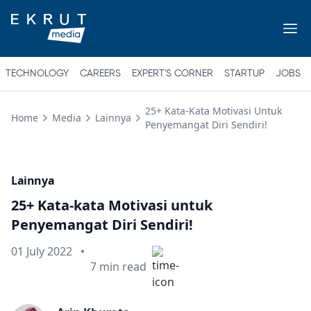
TECHNOLOGY
CAREERS
EXPERT'S CORNER
STARTUP
JOBS
25+ Kata-Kata Motivasi Untuk
Home
Media
Lainnya
Penyemangat Diri Sendiri!
Lainnya
25+ Kata-kata Motivasi untuk
Penyemangat Diri Sendiri!
Published on
01 July 2022
•
Min read
7
min read