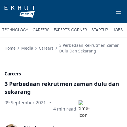
TECHNOLOGY
CAREERS
EXPERT'S CORNER
STARTUP
JOBS
3 Perbedaan Rekrutmen Zaman
Home
Media
Careers
Dulu Dan Sekarang
Careers
3 Perbedaan rekrutmen zaman dulu dan
sekarang
Published on
09 September 2021
•
Min read
4
min read