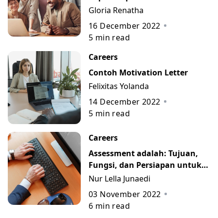
Kerja beserta Jawaban
Gloria Renatha
Terbaiknya
16 December 2022
5
min read
Careers
Contoh Motivation Letter
Felixitas Yolanda
14 December 2022
5
min read
Careers
Assessment adalah: Tujuan,
Fungsi, dan Persiapan untuk
Menghadapinya
Nur Lella Junaedi
03 November 2022
6
min read