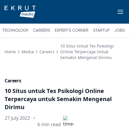
TECHNOLOGY
CAREERS
EXPERT'S CORNER
STARTUP
JOBS
10 Situs Untuk Tes Psikologi
Home
Media
Careers
Online Terpercaya Untuk
Semakin Mengenal Dirimu
Careers
10 Situs untuk Tes Psikologi Online
Terpercaya untuk Semakin Mengenal
Dirimu
Published on
27 July 2022
•
Min read
6
min read