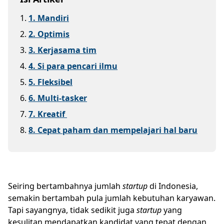
1
.
1. Mandiri
2
.
2. Optimis
3
.
3. Kerjasama tim
4
.
4. Si para pencari ilmu
5
.
5. Fleksibel
6
.
6. Multi-tasker
7
.
7. Kreatif
8
.
8. Cepat paham dan mempelajari hal baru
Seiring bertambahnya jumlah
startup
di Indonesia,
semakin bertambah pula jumlah kebutuhan karyawan.
Tapi sayangnya, tidak sedikit juga
startup
yang
kesulitan mendapatkan kandidat yang tepat dengan