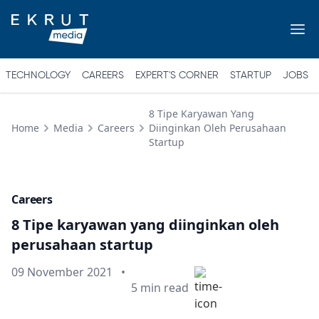
TECHNOLOGY
CAREERS
EXPERT'S CORNER
STARTUP
JOBS
8 Tipe Karyawan Yang
Home
Media
Careers
Diinginkan Oleh Perusahaan
Startup
Careers
8 Tipe karyawan yang diinginkan oleh
perusahaan startup
Published on
09 November 2021
•
Min read
5
min read