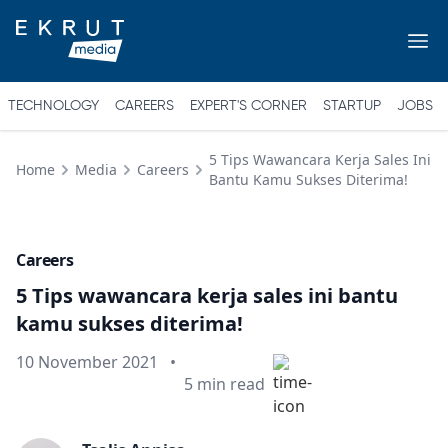
TECHNOLOGY
CAREERS
EXPERT'S CORNER
STARTUP
JOBS
5 Tips Wawancara Kerja Sales Ini
Home
Media
Careers
Bantu Kamu Sukses Diterima!
Careers
5 Tips wawancara kerja sales ini bantu
kamu sukses diterima!
Published on
10 November 2021
•
Min read
5
min read