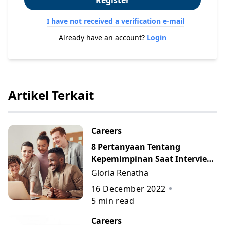
Register
I have not received a verification e-mail
Already have an account?
Login
Artikel Terkait
Careers
8 Pertanyaan Tentang
Kepemimpinan Saat Interview
Kerja beserta Jawaban
Gloria Renatha
Terbaiknya
16 December 2022
5
min read
Careers