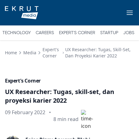
TECHNOLOGY
CAREERS
EXPERT'S CORNER
STARTUP
JOBS
Expert's
UX Researcher: Tugas, Skill-Set,
Home
Media
Corner
Dan Proyeksi Karier 2022
Expert's Corner
UX Researcher: Tugas, skill-set, dan
proyeksi karier 2022
Published on
09 February 2022
•
Min read
8
min read