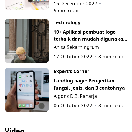
pembuatannya
16 December 2022
5
min read
Technology
10+ Aplikasi pembuat logo
terbaik dan mudah digunakan
untuk pemula
Anisa Sekarningrum
17 October 2022
8
min read
Expert's Corner
Landing page: Pengertian,
fungsi, jenis, dan 3 contohnya
Algonz D.B. Raharja
06 October 2022
8
min read
Video