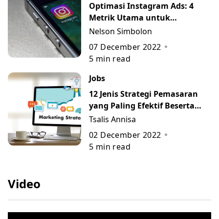
Optimasi Instagram Ads: 4
Metrik Utama untuk
Mengukur Performa Campaign
Nelson Simbolon
07 December 2022
5
min read
Jobs
12 Jenis Strategi Pemasaran
yang Paling Efektif Beserta
Contohnya
Tsalis Annisa
02 December 2022
5
min read
Video