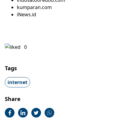
indosatooredoo.com
kumparan.com
iNews.id
0
Tags
internet
Share