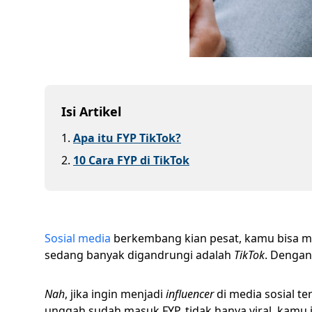
Isi Artikel
1
.
Apa itu FYP TikTok?
2
.
10 Cara FYP di TikTok
Sosial media
berkembang kian pesat, kamu bisa men
sedang banyak digandrungi adalah
TikTok
. Dengan
Nah
, jika ingin menjadi
influencer
di media sosial te
unggah sudah masuk FYP, tidak hanya viral, kamu