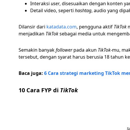
Interaksi
user
, disesuaikan dengan konten yan
Detail video, seperti
hashtag
, audio yang dipa
Dilansir dari
katadata.com
, pengguna aktif
TikTok
m
menjadikan
TikTok
sebagai media untuk mengemba
Semakin banyak
follower
pada akun
TikTok
-mu, mak
tersebut, dengan syarat harus berusia 18 tahun ke
Baca juga:
6 Cara strategi marketing TikTok m
10 Cara FYP di
TikTok
S