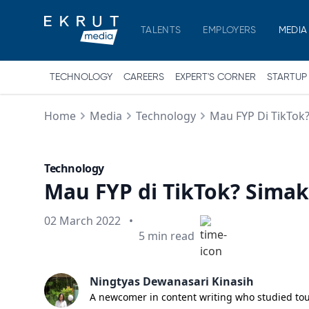
TALENTS
EMPLOYERS
MEDIA
TECHNOLOGY
CAREERS
EXPERT'S CORNER
STARTUP
Home
Media
Technology
Mau FYP Di TikTok?
Technology
Mau FYP di TikTok? Simak
Published on
02 March 2022
•
Min read
5
min read
Ningtyas Dewanasari Kinasih
A newcomer in content writing who studied touri