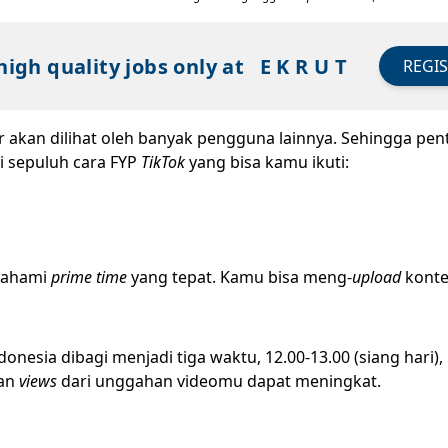
high quality jobs only at
E K R U T
REGI
akan dilihat oleh banyak pengguna lainnya. Sehingga pe
ni sepuluh cara FYP
TikTok
yang bisa kamu ikuti:
mahami
prime time
yang tepat. Kamu bisa meng-
upload
konte
donesia dibagi menjadi tiga waktu, 12.00-13.00 (siang hari),
kan
views
dari unggahan videomu dapat meningkat.