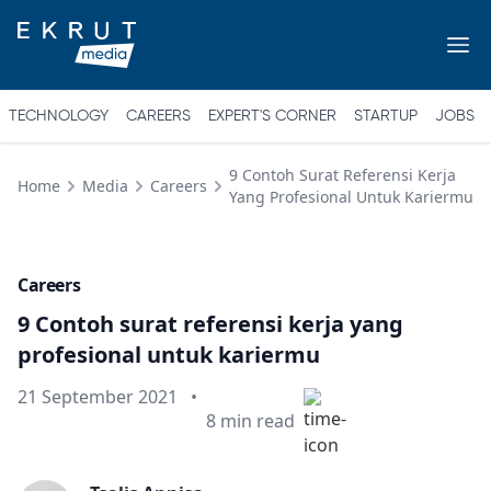
TECHNOLOGY
CAREERS
EXPERT'S CORNER
STARTUP
JOBS
9 Contoh Surat Referensi Kerja
Home
Media
Careers
Yang Profesional Untuk Kariermu
Careers
9 Contoh surat referensi kerja yang
profesional untuk kariermu
Published on
21 September 2021
•
Min read
8
min read