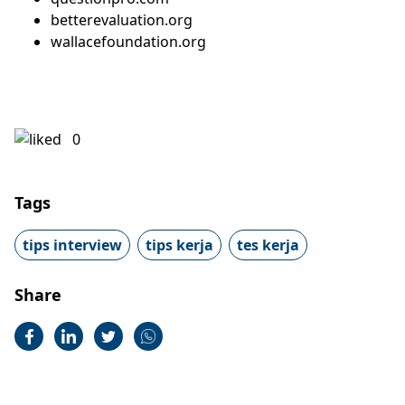
betterevaluation.org
wallacefoundation.org
0
Tags
tips interview
tips kerja
tes kerja
Share